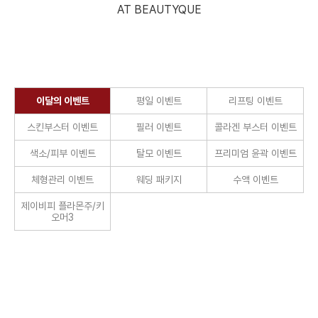
뷰티크의원 청량리점
02-2088-4842
관
AT BEAUTYQUE
리
전
문
닫기
피
부
과
이달의 이벤트
평일 이벤트
리프팅 이벤트
스킨부스터 이벤트
필러 이벤트
콜라겐 부스터 이벤트
색소/피부 이벤트
탈모 이벤트
프리미엄 윤곽 이벤트
체형관리 이벤트
웨딩 패키지
수액 이벤트
제이비피 플라몬주/키
오머3