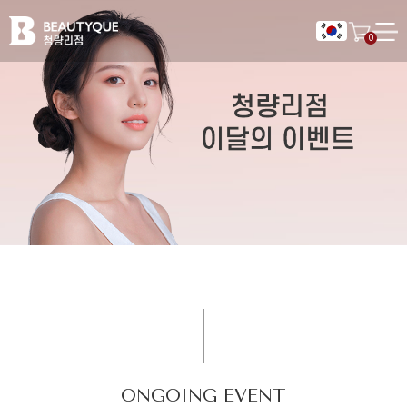
뷰
0
티
크
의
원
CONSULTATION
청
량
뷰티크의원 청량리점
리
뷰티크의원 카카오톡 플러스친구 추가하시면,
-
빠른 실시간 카톡상담을 받으실 수 있습니다.
동
대
문
구
청
량
리
역
피
카카오톡 상담하기
지점 전화 상담하기
ONGOING EVENT
부